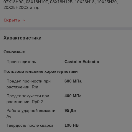
07Х18Н9Л, 08Х18Н10Т, 08Х18Н12Б, 10X23Н18, 10Х25Н20,
20Х25Н20С2 и т.д.
Скрыть
Характеристики
Основные
Производитель
Castolin Eutectic
Пользовательские характеристики
Предел прочности при
600 МПа
растяжении, Rm
Предел текучести при
400 MПа
растяжении, Rр0.2
Работа ударной вязкости,
95 Дж
Аv
Твердость после сварки
190 HB