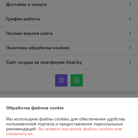
Доставка и оплата
График работы
Полная версия сайта
Политика обработки cookies
Сайт создан на платформе Deal.by
Информация для покупателя
Обработка файлов cookie
Юридическое лицо:
ООО «САЛЬДАТУРЕЛАЙФ»
220118 Минкс, улица Шишкина 20/1 офис 78.
Мы используем файлы cookies для обеспечения удобства
пользователей портала и предоставления персональных
Регистрационный номер ЕГР: 191036379
рекомендаций.
Вы можете настроить файлы cookies или
отключить их.
УНП: 191036379