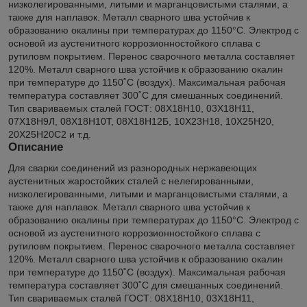
низколегированными, литыми и марганцовистыми сталями, а
также для наплавок. Металл сварного шва устойчив к
образованию окалины при температурах до 1150°С. Электрод с
основой из аустенитного коррозионностойкого сплава с
рутиловм покрытием. Перенос сварочного металла составляет
120%. Металл сварного шва устойчив к образованию окалин
при температуре до 1150˚С (воздух). Максимальная рабочая
температура составляет 300˚С для смешанных соединений.
Тип свариваемых сталей ГОСТ: 08Х18Н10, 03Х18Н11,
07Х18Н9Л, 08Х18Н10Т, 08Х18Н12Б, 10X23Н18, 10Х25Н20,
20Х25Н20С2 и т.д.
Описание
Для сварки соединений из разнородных нержавеющих
аустенитных жаростойких сталей с нелегированными,
низколегированными, литыми и марганцовистыми сталями, а
также для наплавок. Металл сварного шва устойчив к
образованию окалины при температурах до 1150°С. Электрод с
основой из аустенитного коррозионностойкого сплава с
рутиловм покрытием. Перенос сварочного металла составляет
120%. Металл сварного шва устойчив к образованию окалин
при температуре до 1150˚С (воздух). Максимальная рабочая
температура составляет 300˚С для смешанных соединений.
Тип свариваемых сталей ГОСТ: 08Х18Н10, 03Х18Н11,