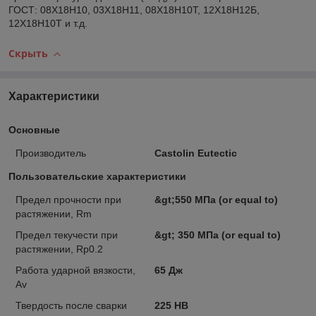
ГОСТ: 08Х18Н10, 03Х18Н11, 08Х18Н10Т, 12Х18Н12Б,
12Х18Н10Т и т.д.
Скрыть
Характеристики
Основные
Производитель
Castolin Eutectic
Пользовательские характеристики
Предел прочности при
&gt;550 МПа (or equal to)
растяжении, Rm
Предел текучести при
&gt; 350 MПа (or equal to)
растяжении, Rр0.2
Работа ударной вязкости,
65 Дж
Аv
Твердость после сварки
225 HB