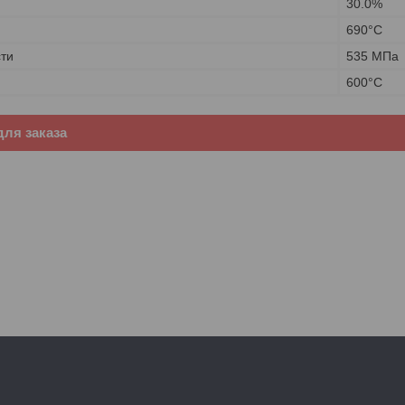
30.0%
690°C
ти
535 MПа
600°C
ля заказа