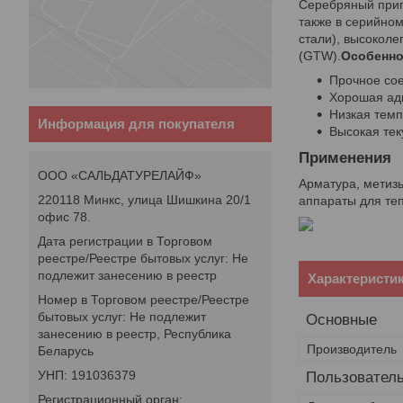
Серебряный припо
также в серийно
стали), высоколе
(GTW).
Особенно
Прочное со
Хорошая ад
Низкая тем
Информация для покупателя
Высокая тек
Применения
ООО «САЛЬДАТУРЕЛАЙФ»
Арматура, метизы
220118 Минкс, улица Шишкина 20/1
аппараты для те
офис 78.
Дата регистрации в Торговом
реестре/Реестре бытовых услуг: Не
подлежит занесению в реестр
Характеристи
Номер в Торговом реестре/Реестре
бытовых услуг: Не подлежит
Основные
занесению в реестр, Республика
Производитель
Беларусь
УНП: 191036379
Пользователь
Регистрационный орган: