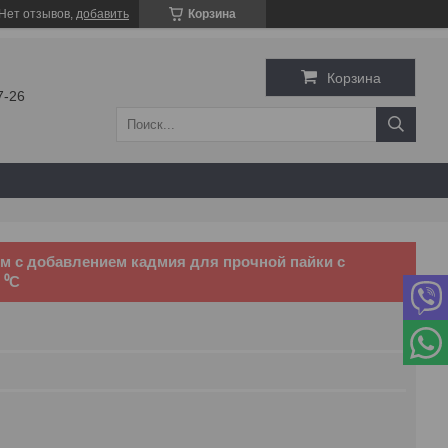
Нет отзывов,
добавить
Корзина
Корзина
7-26
 с добавлением кадмия для прочной пайки с
 ⁰С