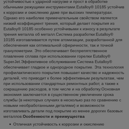
устойчивостью к ударной нагрузке и прост в обработке
обычными режущими инструментами.Eutalloy® 10185 устойчив
к коррозии и окислению даже при высоких температурах.
Однако его наиболее примечательным свойством является
низкий коэффициент трения, который делает покрытия из
Eutalloy® 10185 особенно устойчивыми к износу в результате
трения металла об металл.Система разработки:Eutalloy®
10185 изготавливается путем атомизации, разработанной для
обеспечения как оптимальной сферичности, так и точной
гранулометрии. Это обеспечивает беспрепятственное
плавление сплава при использовании горелки Eutalloy®
SuperJet.Эффективное обслуживание:Система Eutalloy®
обеспечивает гладкое и однородное покрытие. Эта технология
профилактического покрытия повышает качество и надежность
деталей, что приводит к более эффективным результатам, чем
при использовании стандартных ремонтных работ, а также к
сокращению расходов, в том числе и на обработку.Основная
экономия заключается в существенном увеличении срока
службы (в некоторых случаях в несколько раз по сравнению с
новыми необработанными деталями) и возможности
изготавливать детали под покрытие из менее дорогих базовых
металлов.
Особенности и преимущества
Отличная устойчивость к коррозии и окислению