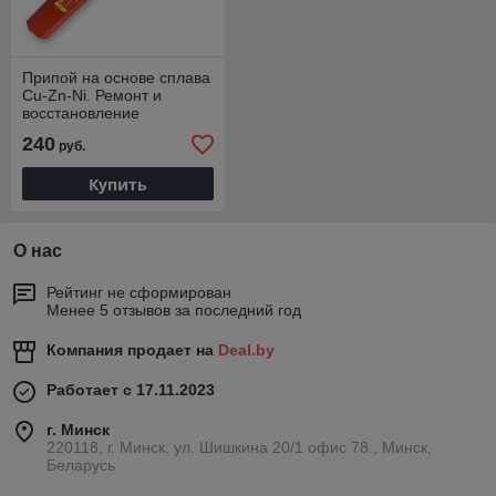
Припой на основе сплава
Cu-Zn-Ni. Ремонт и
восстановление
изношенных и
240
руб.
поврежденных деталей
185 XFC
Купить
О нас
Рейтинг не сформирован
Менее 5 отзывов за последний год
Компания продает на
Deal.by
Работает с 17.11.2023
г. Минск
220118, г. Минск, ул. Шишкина 20/1 офис 78., Минск,
Беларусь