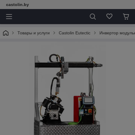
castolin.by
Товары и услуги
Castolin Eutectic
Инвертор модульн