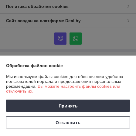
Политика обработки cookies
Сайт создан на платформе Deal.by
Информация для покупателя
Обработка файлов cookie
Юридическое лицо:
ООО «САЛЬДАТУРЕЛАЙФ»
220118 Минкс, улица Шишкина 20/1 офис 78.
Мы используем файлы cookies для обеспечения удобства
пользователей портала и предоставления персональных
Регистрационный номер ЕГР: 191036379
рекомендаций.
Вы можете настроить файлы cookies или
отключить их.
УНП: 191036379
Регистрационный орган: Администрация Центрального района
Принять
Дата регистрации компании: 19.06.2018
Отклонить
Местонахождение книги жалоб и предложений: 220118, г. Минск, ул.
Шишкина 20/1 офис 78.